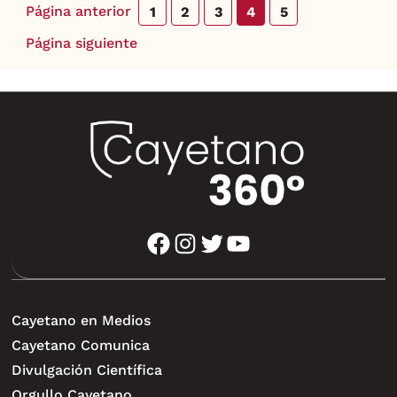
Página anterior
1
2
3
4
5
Página siguiente
facebook
instagram
twitter
youtube
Cayetano en Medios
Cayetano Comunica
Divulgación Científica
Orgullo Cayetano