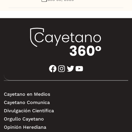
facebook
instagram
twitter
youtube
Cayetano en Medios
Cayetano Comunica
Divulgación Científica
Orgullo Cayetano
Opinión Herediana