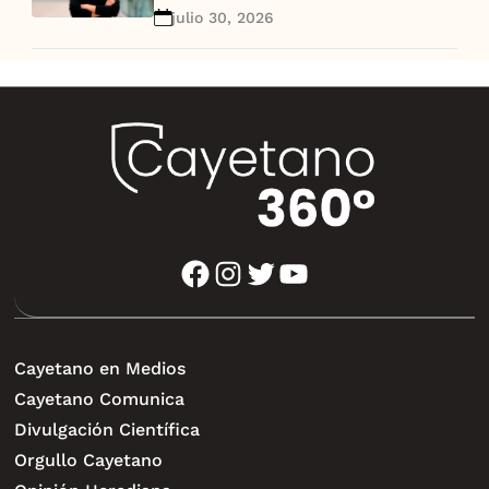
decisión de desarrollo”
julio 30, 2026
facebook
instagram
twitter
youtube
Cayetano en Medios
Cayetano Comunica
Divulgación Científica
Orgullo Cayetano