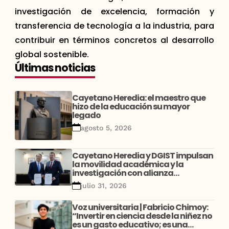
investigación de excelencia, formación y
transferencia de tecnología a la industria, para
contribuir en términos concretos al desarrollo
global sostenible.
Últimas noticias
Cayetano Heredia: el maestro que
hizo de la educación su mayor
legado
agosto 5, 2026
Cayetano Heredia y DGIST impulsan
la movilidad académica y la
investigación con alianza
estratégica entre Perú y Corea
julio 31, 2026
Voz universitaria | Fabricio Chimoy:
“Invertir en ciencia desde la niñez no
es un gasto educativo; es una