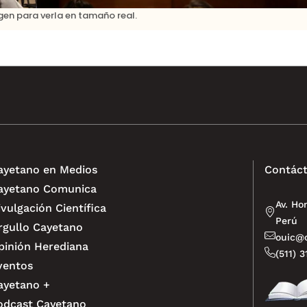
agen para verla en tamaño real.
ayetano en Medios
Contáct
ayetano Comunica
Av. Ho
ivulgación Científica
Perú
rgullo Cayetano
ouic@o
pinión Herediana
(511) 
ventos
ayetano +
odcast Cayetano