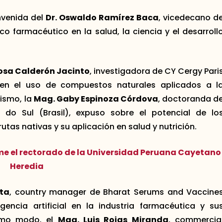
nvenida del
Dr. Oswaldo Ramírez Baca
, vicedecano d
ico farmacéutico en la salud, la ciencia y el desarroll
osa Calderón Jacinto
, investigadora de CY Cergy Pari
s en el uso de compuestos naturales aplicados a l
mismo, la
Mag. Gaby Espinoza Córdova
, doctoranda d
 do Sul (Brasil), expuso sobre el potencial de lo
tas nativas y su aplicación en salud y nutrición.
me el rectorado de la Universidad Peruana Cayetano
Heredia
ta
, country manager de Bharat Serums and Vaccine
gencia artificial en la industria farmacéutica y su
ismo modo, el
Mag. Luis Rojas Miranda
, commercia