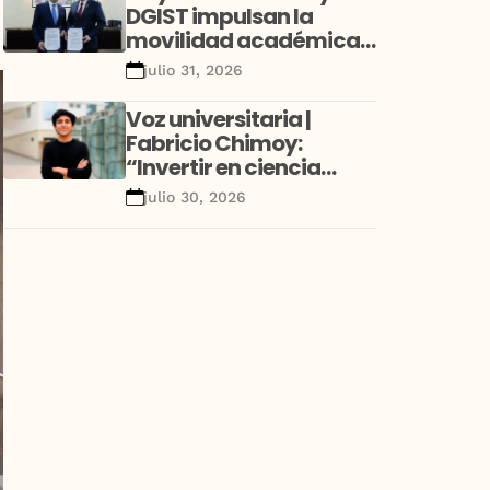
DGIST impulsan la
movilidad académica
y la investigación con
julio 31, 2026
alianza estratégica
entre Perú y Corea
Voz universitaria |
Fabricio Chimoy:
“Invertir en ciencia
desde la niñez no es un
julio 30, 2026
gasto educativo; es una
decisión de desarrollo”