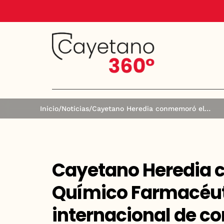
Inicio
/
Noticias
/
Cayetano Heredia conmemoró el Día del Químico Farmacéutico con ciclo internacional de conferencias
Cayetano Heredia 
Químico Farmacéuti
internacional de c