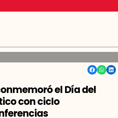
Facebook
WhatsApp
Linkedin
conmemoró el Día del
co con ciclo
onferencias