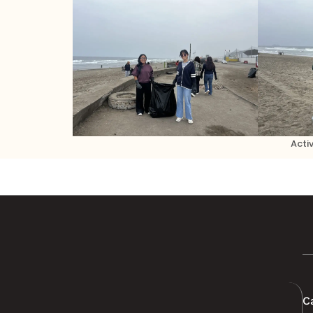
Acti
C