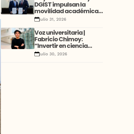
DGIST impulsan la
movilidad académica
y la investigación con
julio 31, 2026
alianza estratégica
entre Perú y Corea
Voz universitaria |
Fabricio Chimoy:
“Invertir en ciencia
desde la niñez no es un
julio 30, 2026
gasto educativo; es una
decisión de desarrollo”