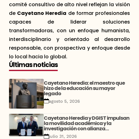
comité consultivo de alto nivel reflejan la visión
de
Cayetano Heredia
de formar profesionales
capaces de liderar soluciones
transformadoras, con un enfoque humanista,
interdisciplinario y orientado al desarrollo
responsable, con prospectiva y enfoque desde
lo local hacia lo global.
Últimas noticias
Cayetano Heredia: el maestro que
hizo de la educación su mayor
legado
agosto 5, 2026
Cayetano Heredia y DGIST impulsan
la movilidad académica y la
investigación con alianza
estratégica entre Perú y Corea
julio 31, 2026