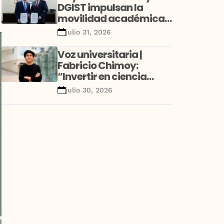
DGIST impulsan la
movilidad académica
y la investigación con
julio 31, 2026
alianza estratégica
entre Perú y Corea
Voz universitaria |
Fabricio Chimoy:
“Invertir en ciencia
desde la niñez no es un
julio 30, 2026
gasto educativo; es una
decisión de desarrollo”