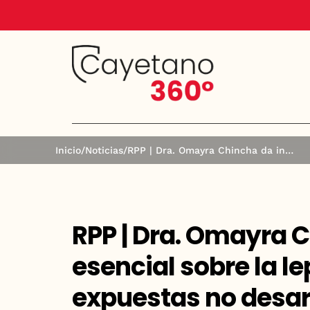
Inicio
/
Noticias
/
RPP | Dra. Omayra Chincha da información esencial sobre la lepra: “El 95 % de personas expuestas no desarrollarán la enfermedad”
RPP | Dra. Omayra 
esencial sobre la le
expuestas no desar