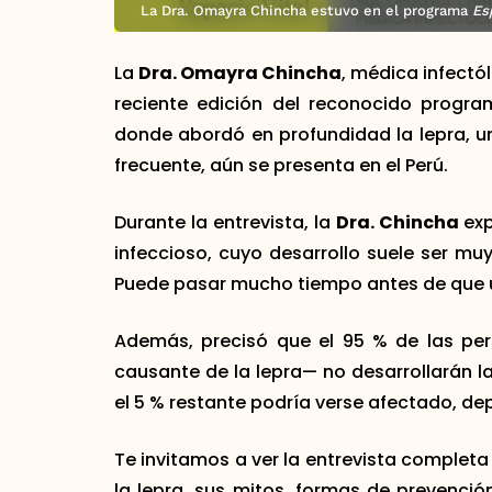
La Dra. Omayra Chincha estuvo en el programa
Es
La
Dra. Omayra Chincha
, médica infectó
reciente edición del reconocido progr
donde abordó en profundidad la lepra, 
frecuente, aún se presenta en el Perú.
Durante la entrevista, la
Dra. Chincha
exp
infeccioso, cuyo desarrollo suele ser mu
Puede pasar mucho tiempo antes de que u
Además, precisó que el 95 % de las pe
causante de la lepra— no desarrollarán l
el 5 % restante podría verse afectado, de
Te invitamos a ver la entrevista complet
la lepra, sus mitos, formas de prevenció