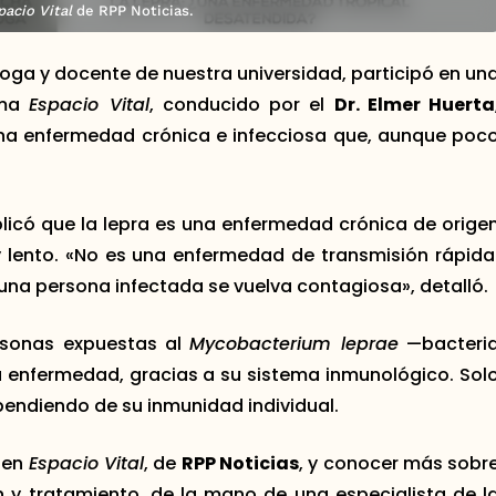
pacio Vital
de RPP Noticias.
loga y docente de nuestra universidad, participó en un
ama
Espacio Vital
, conducido por el
Dr. Elmer Huerta
una enfermedad crónica e infecciosa que, aunque poc
licó que la lepra es una enfermedad crónica de orige
y lento. «No es una enfermedad de transmisión rápida
na persona infectada se vuelva contagiosa», detalló.
rsonas expuestas al
Mycobacterium leprae
—bacteri
a enfermedad, gracias a su sistema inmunológico. Sol
pendiendo de su inmunidad individual.
a en
Espacio Vital
, de
RPP Noticias
, y conocer más sobr
n y tratamiento, de la mano de una especialista de l