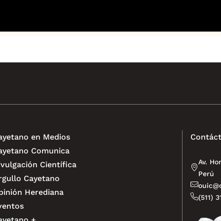
ayetano en Medios
Contáct
ayetano Comunica
Av. Ho
ivulgación Científica
Perú
rgullo Cayetano
ouic@o
pinión Herediana
(511) 
ventos
ayetano +