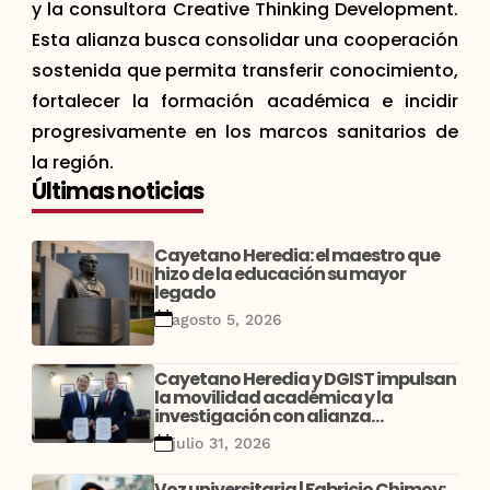
y la consultora Creative Thinking Development.
Esta alianza busca consolidar una cooperación
sostenida que permita transferir conocimiento,
fortalecer la formación académica e incidir
progresivamente en los marcos sanitarios de
la región.
Últimas noticias
Cayetano Heredia: el maestro que
hizo de la educación su mayor
legado
agosto 5, 2026
Cayetano Heredia y DGIST impulsan
la movilidad académica y la
investigación con alianza
estratégica entre Perú y Corea
julio 31, 2026
Voz universitaria | Fabricio Chimoy: