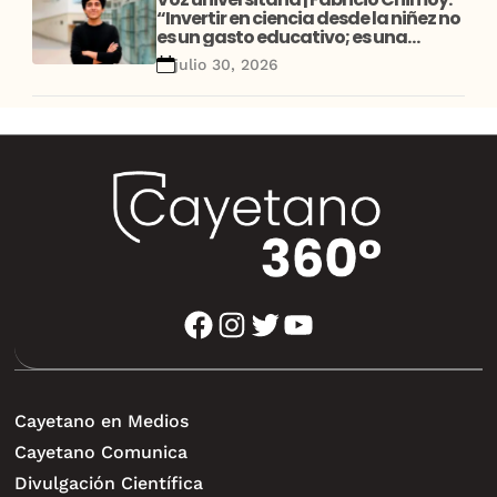
“Invertir en ciencia desde la niñez no
es un gasto educativo; es una
decisión de desarrollo”
julio 30, 2026
facebook
instagram
twitter
youtube
Cayetano en Medios
Cayetano Comunica
Divulgación Científica