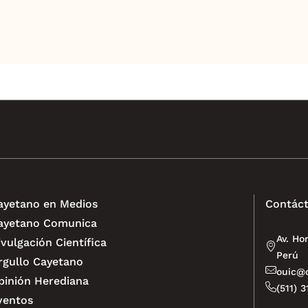
ayetano en Medios
Contáct
ayetano Comunica
Av. Ho
ivulgación Científica
Perú
rgullo Cayetano
ouic@o
pinión Herediana
(511) 
ventos