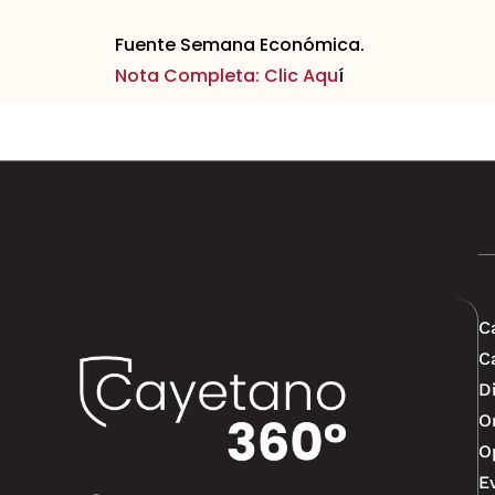
Fuente Semana Económica.
Nota Completa: Clic Aqu
í
C
C
D
O
O
E