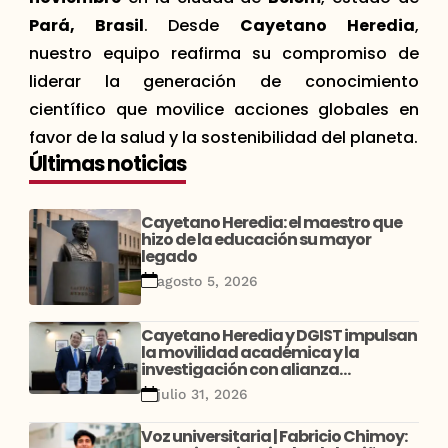
Pará, Brasil
. Desde
Cayetano Heredia
,
nuestro equipo reafirma su compromiso de
liderar la generación de conocimiento
científico que movilice acciones globales en
favor de la salud y la sostenibilidad del planeta.
Últimas noticias
Cayetano Heredia: el maestro que
hizo de la educación su mayor
legado
agosto 5, 2026
Cayetano Heredia y DGIST impulsan
la movilidad académica y la
investigación con alianza
estratégica entre Perú y Corea
julio 31, 2026
Voz universitaria | Fabricio Chimoy: