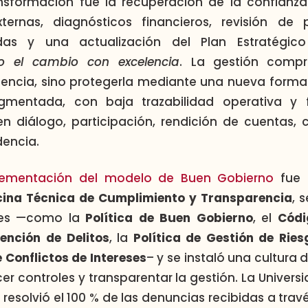
ansformación fue la recuperación de la confianza.
ternas, diagnósticos financieros, revisión de 
adas y una actualización del Plan Estratégico 
o el cambio con excelencia
. La gestión comp
encia, sino protegerla mediante una nueva forma 
mentada, con baja trazabilidad operativa y 
en diálogo, participación, rendición de cuentas,
dencia.
lementación del modelo de Buen Gobierno
fue 
cina Técnica de Cumplimiento y Transparencia
, 
les —como la
Política de Buen Gobierno
, el
Códi
ención de Delitos
, la
Política de Gestión de Rie
 Conflictos de Intereses
– y se instaló una cultura
ecer controles y transparentar la gestión. La Univers
s, resolvió el 100 % de las denuncias recibidas a tra