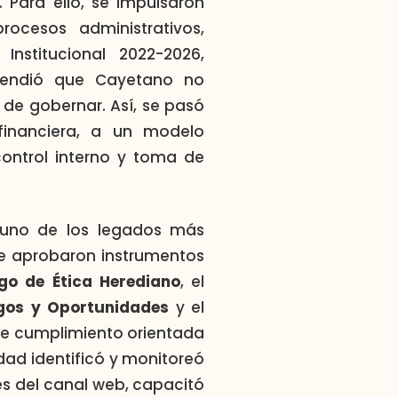
 Para ello, se impulsaron
procesos administrativos,
Institucional 2022-2026,
rendió que Cayetano no
de gobernar. Así, se pasó
financiera, a un modelo
 control interno y toma de
uno de los legados más
se aprobaron instrumentos
go de Ética Herediano
, el
sgos y Oportunidades
y el
 de cumplimiento orientada
idad identificó y monitoreó
vés del canal web, capacitó