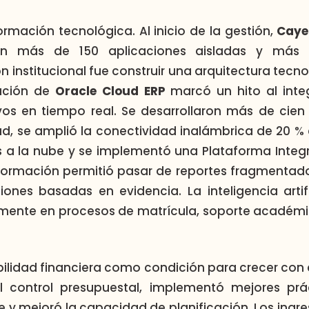
formación tecnológica. Al inicio de la gestión,
Caye
con más de 150 aplicaciones aisladas y má
n institucional fue construir una arquitectura tecn
ación de
Oracle Cloud ERP
marcó un hito al integ
vos en tiempo real. Se desarrollaron más de cien 
dad, se amplió la conectividad inalámbrica de 20 % 
os a la nube y se implementó una Plataforma Integ
nsformación permitió pasar de reportes fragmentado
iones basadas en evidencia. La inteligencia art
mente en procesos de matrícula, soporte académic
nibilidad financiera como condición para crecer con
 el control presupuestal, implementó mejores prác
e y mejoró la capacidad de planificación. Los ingr