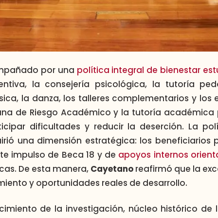
ompañado por una
política integral de bienestar est
tiva, la consejería psicológica, la tutoría peda
sica, la danza, los talleres complementarios y los 
ana de Riesgo Académico y la tutoría académica
icipar dificultades y reducir la deserción. La po
rió una dimensión estratégica: los beneficiarios 
rte impulso de Beca 18 y de
apoyos internos orient
cas. De esta manera,
Cayetano
reafirmó que la exc
ento y oportunidades reales de desarrollo.
lecimiento de la investigación, núcleo histórico de