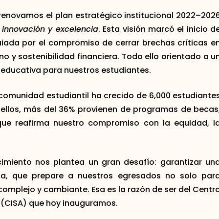
 renovamos el plan estratégico institucional 2022–202
innovación y excelencia
. Esta visión marcó el inicio d
uiada por el compromiso de cerrar brechas críticas e
no y sostenibilidad financiera. Todo ello orientado a u
a educativa para nuestros estudiantes.
a comunidad estudiantil ha crecido de 6,000 estudiante
e ellos, más del 36% provienen de programas de becas
que reafirma nuestro compromiso con la equidad, l
cimiento nos plantea un gran desafío: garantizar un
ica, que prepare a nuestros egresados no solo par
complejo y cambiante. Esa es la razón de ser del Centr
a (CISA) que hoy inauguramos.