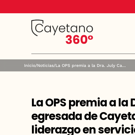
Inicio
/
Noticias
/
La OPS premia a la Dra. July Caballero, egresada de Cayetano Heredia, por su liderazgo en servicios de salud mental
La OPS premia a la D
egresada de Cayeta
liderazgo en servic