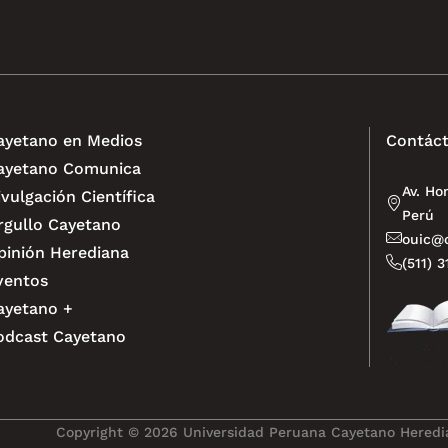
ayetano en Medios
Contáct
ayetano Comunica
Av. Ho
ivulgación Científica
Perú
rgullo Cayetano
ouic@o
pinión Herediana
(511) 
ventos
ayetano +
odcast Cayetano
Copyright © 2026 Universidad Peruana Cayetano Heredia