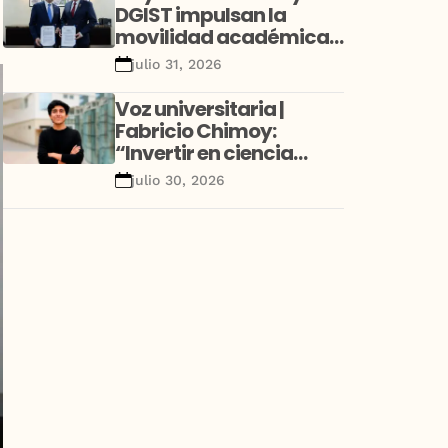
DGIST impulsan la
movilidad académica
y la investigación con
julio 31, 2026
alianza estratégica
entre Perú y Corea
Voz universitaria |
Fabricio Chimoy:
“Invertir en ciencia
desde la niñez no es un
julio 30, 2026
gasto educativo; es una
decisión de desarrollo”