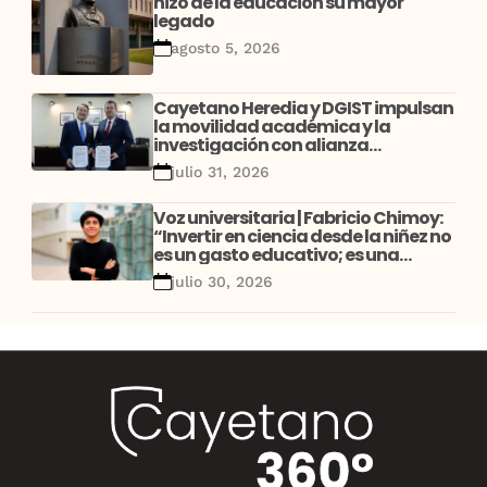
hizo de la educación su mayor
legado
agosto 5, 2026
Cayetano Heredia y DGIST impulsan
la movilidad académica y la
investigación con alianza
estratégica entre Perú y Corea
julio 31, 2026
Voz universitaria | Fabricio Chimoy:
“Invertir en ciencia desde la niñez no
es un gasto educativo; es una
decisión de desarrollo”
julio 30, 2026