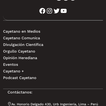
facebook
instagram
twitter
youtube
Cayetano en Medios
Cayetano Comunica
Divulgación Científica
Orgullo Cayetano
Opinión Herediana
Eventos
Cayetano +
Podcast Cayetano
Contáctanos:
Av. Honorio Delgado 430, Urb Ingeniería, Lima – Perú