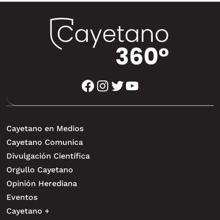
facebook
instagram
twitter
youtube
Cayetano en Medios
Cayetano Comunica
Divulgación Científica
Orgullo Cayetano
Opinión Herediana
Eventos
Cayetano +