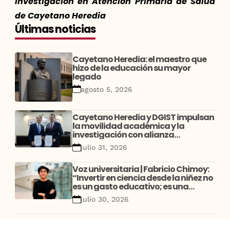
Investigación en Atención Primaria de Salud
de Cayetano Heredia
Últimas noticias
Cayetano Heredia: el maestro que
hizo de la educación su mayor
legado
agosto 5, 2026
Cayetano Heredia y DGIST impulsan
la movilidad académica y la
investigación con alianza
estratégica entre Perú y Corea
julio 31, 2026
Voz universitaria | Fabricio Chimoy:
“Invertir en ciencia desde la niñez no
es un gasto educativo; es una
decisión de desarrollo”
julio 30, 2026