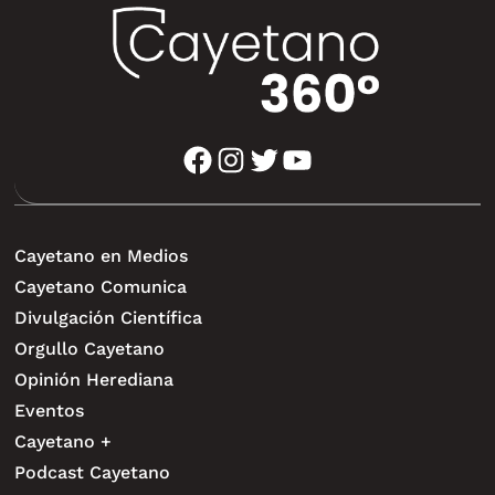
facebook
instagram
twitter
youtube
Cayetano en Medios
Cayetano Comunica
Divulgación Científica
Orgullo Cayetano
Opinión Herediana
Eventos
Cayetano +
Podcast Cayetano