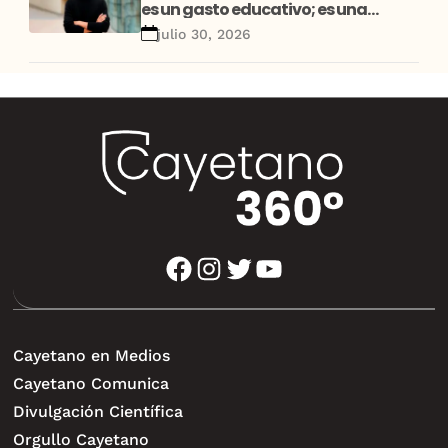
es un gasto educativo; es una
decisión de desarrollo”
julio 30, 2026
facebook
instagram
twitter
youtube
Cayetano en Medios
Cayetano Comunica
Divulgación Científica
Orgullo Cayetano