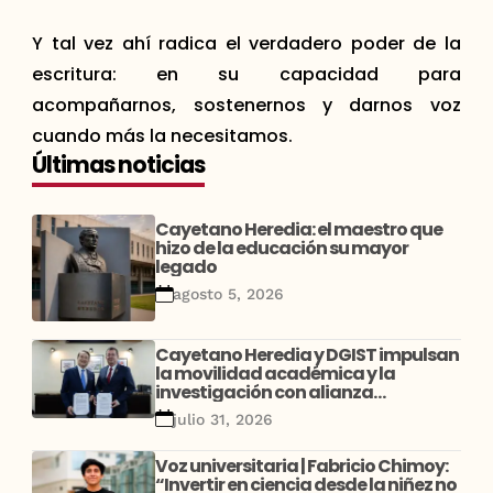
Y tal vez ahí radica el verdadero poder de la
escritura: en su capacidad para
acompañarnos, sostenernos y darnos voz
cuando más la necesitamos.
Últimas noticias
Cayetano Heredia: el maestro que
hizo de la educación su mayor
legado
agosto 5, 2026
Cayetano Heredia y DGIST impulsan
la movilidad académica y la
investigación con alianza
estratégica entre Perú y Corea
julio 31, 2026
Voz universitaria | Fabricio Chimoy:
“Invertir en ciencia desde la niñez no