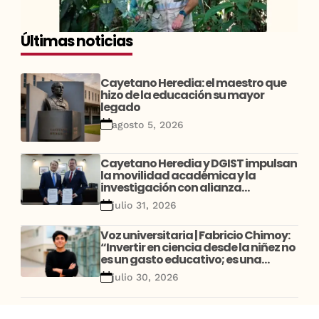
Últimas noticias
Cayetano Heredia: el maestro que
hizo de la educación su mayor
legado
agosto 5, 2026
Cayetano Heredia y DGIST impulsan
la movilidad académica y la
investigación con alianza
estratégica entre Perú y Corea
julio 31, 2026
Voz universitaria | Fabricio Chimoy:
“Invertir en ciencia desde la niñez no
es un gasto educativo; es una
decisión de desarrollo”
julio 30, 2026