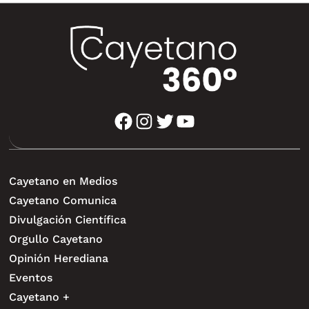
facebook
instagram
twitter
youtube
Cayetano en Medios
Cayetano Comunica
Divulgación Científica
Orgullo Cayetano
Opinión Herediana
Eventos
Cayetano +