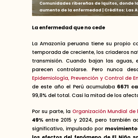
Comunidades ribereñas de Iquitos, donde lo
aumento de la enfermedad | Créditos: Las A
La enfermedad que no cede
La Amazonía peruana tiene su propio ca
temporada de creciente, los criaderos natu
transmisión. Cuando bajan las aguas, e
parecen controlarse. Pero nunca de
Epidemiología, Prevención y Control de
de este año el Perú acumulaba
6671
ca
99,8% del total. Casi la mitad de los afec
Por su parte, la
Organización Mundial de 
49%
entre 2015 y 2024, pero también ad
significativo, impulsado por
movimientos
los efectos del fenómeno de El Niño 