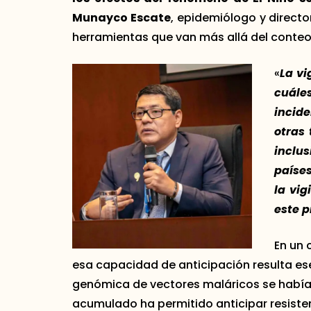
Munayco Escate
, epidemiólogo y directo
herramientas que van más allá del conteo
«
La vi
cuále
incid
otras 
inclu
países
la vi
este p
En un 
esa capacidad de anticipación resulta es
genómica de vectores maláricos se habían
acumulado ha permitido anticipar resistenc