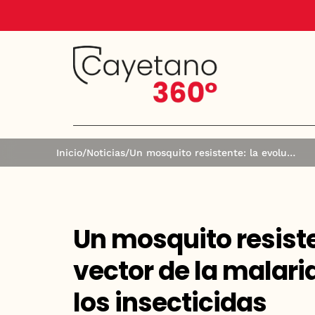
Inicio
/
Noticias
/
Un mosquito resistente: la evolución del vector de la malaria en Sudamérica frente a los insecticidas
Un mosquito resiste
vector de la malari
los insecticidas