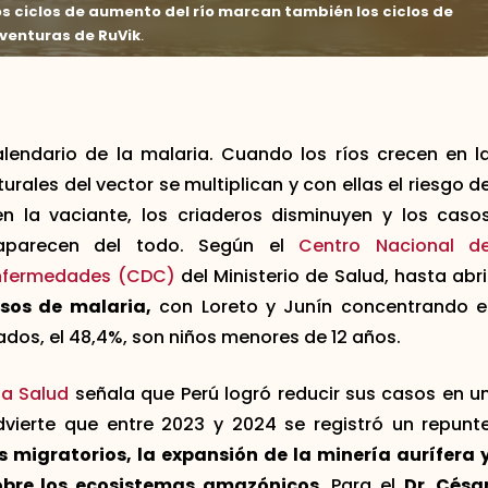
s ciclos de aumento del río marcan también los ciclos de
venturas de RuVik
.
lendario de la malaria. Cuando los ríos crecen en l
rales del vector se multiplican y con ellas el riesgo d
n la vaciante, los criaderos disminuyen y los caso
saparecen del todo. Según el
Centro Nacional d
 Enfermedades (CDC)
del Ministerio de Salud, hasta abri
sos de malaria,
con Loreto y Junín concentrando e
tados, el 48,4%, son niños menores de 12 años.
la Salud
señala que Perú logró reducir sus casos en u
vierte que entre 2023 y 2024 se registró un repunt
 migratorios, la expansión de la minería aurífera 
sobre los ecosistemas amazónicos
. Para el
Dr. Césa