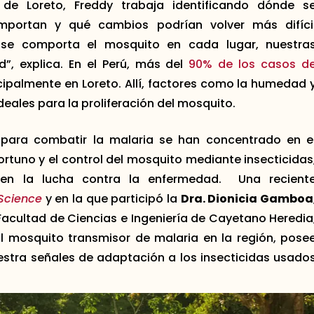
de Loreto, Freddy trabaja identificando dónde s
mportan y qué cambios podrían volver más difíci
 se comporta el mosquito en cada lugar, nuestra
d”, explica. En el Perú, más del
90% de los casos d
cipalmente en Loreto. Allí, factores como la humedad 
deales para la proliferación del mosquito.
 para combatir la malaria se han concentrado en e
rtuno y el control del mosquito mediante insecticidas
s en la lucha contra la enfermedad. Una recient
Science
y en la que participó la
Dra. Dionicia Gamboa
 Facultad de Ciencias e Ingeniería de Cayetano Heredia
pal mosquito transmisor de malaria en la región, pose
stra señales de adaptación a los insecticidas usado