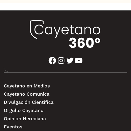
facebook
instagram
twitter
youtube
Cayetano en Medios
Cayetano Comunica
Divulgación Científica
Orgullo Cayetano
Opinión Herediana
Eventos