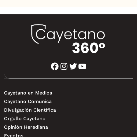
facebook
instagram
twitter
youtube
Cayetano en Medios
Cayetano Comunica
Divulgación Científica
Orgullo Cayetano
Opinión Herediana
Eventos