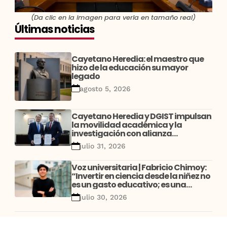
(Da clic en la imagen para verla en tamaño real)
Últimas noticias
Cayetano Heredia: el maestro que
hizo de la educación su mayor
legado
agosto 5, 2026
Cayetano Heredia y DGIST impulsan
la movilidad académica y la
investigación con alianza
estratégica entre Perú y Corea
julio 31, 2026
Voz universitaria | Fabricio Chimoy:
“Invertir en ciencia desde la niñez no
es un gasto educativo; es una
decisión de desarrollo”
julio 30, 2026