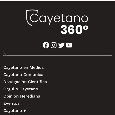
facebook
instagram
twitter
youtube
Cayetano en Medios
Cayetano Comunica
Divulgación Científica
Orgullo Cayetano
Opinión Herediana
Eventos
Cayetano +