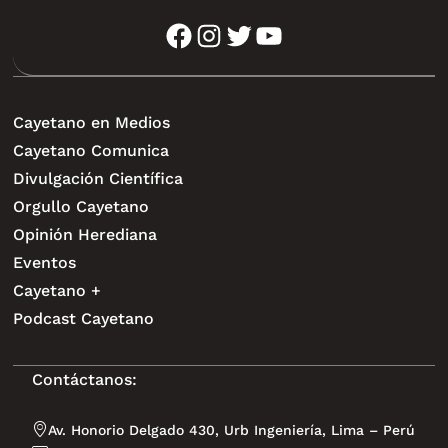
facebook
instagram
twitter
youtube
Cayetano en Medios
Cayetano Comunica
Divulgación Científica
Orgullo Cayetano
Opinión Herediana
Eventos
Cayetano +
Podcast Cayetano
Contáctanos:
Av. Honorio Delgado 430, Urb Ingeniería, Lima – Perú