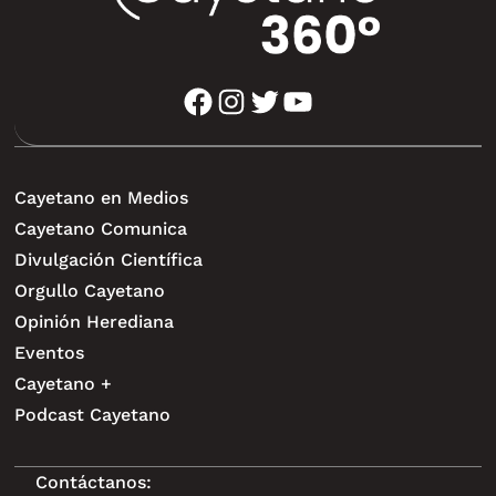
facebook
instagram
twitter
youtube
Cayetano en Medios
Cayetano Comunica
Divulgación Científica
Orgullo Cayetano
Opinión Herediana
Eventos
Cayetano +
Podcast Cayetano
Contáctanos: