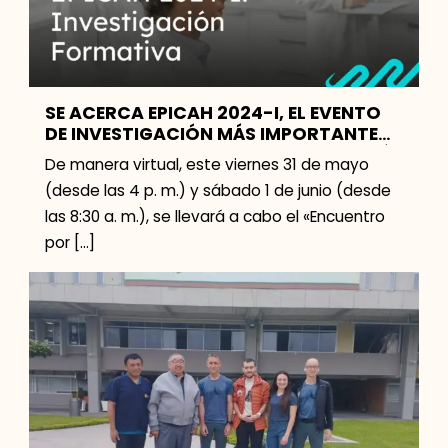
SE ACERCA EPICAH 2024-I, EL EVENTO
DE INVESTIGACIÓN MÁS IMPORTANTE
DE CAYETANO HEREDIA: CONOCE AQUÍ
De manera virtual, este viernes 31 de mayo
CÓMO INSCRIBIRTE
(desde las 4 p. m.) y sábado 1 de junio (desde
las 8:30 a. m.), se llevará a cabo el «Encuentro
por […]