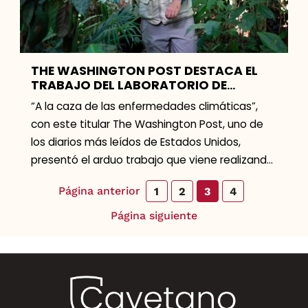
THE WASHINGTON POST DESTACA EL
TRABAJO DEL LABORATORIO DE
INNOVACIÓN EN SALUD EN
“A la caza de las enfermedades climáticas”,
COMUNIDADES NATIVAS DEL
con este titular The Washington Post, uno de
AMAZONAS
los diarios más leídos de Estados Unidos,
presentó el arduo trabajo que viene realizando
el Laboratorio de […]
Página anterior
1
2
3
4
Página siguiente